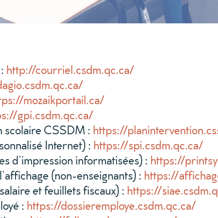
 :
http://courriel.csdm.qc.ca/
dagio.csdm.qc.ca/
tps://mozaikportail.ca/
ps://gpi.csdm.qc.ca/
on scolaire CSSDM :
https://planintervention.
sonnalisé Internet) :
https://spi.csdm.qc.ca/
s d’impression informatisées) :
https://prints
l’affichage (non-enseignants) :
https://afficha
laire et feuillets fiscaux) :
https://siae.csdm.q
oyé :
https://dossieremploye.csdm.qc.ca/