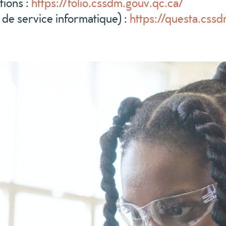
tions :
https://folio.cssdm.gouv.qc.ca/
e service informatique) :
https://questa.css