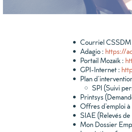
Courriel CSSDM
Adagio :
https://a
Portail Mozaïk :
ht
GPI-Internet :
htt
Plan d’interventi
SPI (Suivi per
Printsys (Demande
Offres d’emploi à 
SIAE (Relevés de sa
Mon Dossier Empl