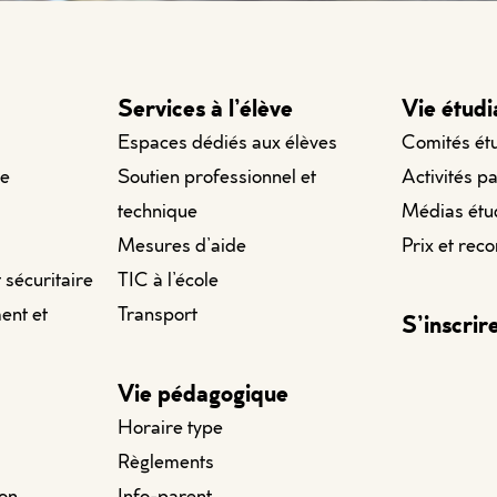
Services à l’élève
Vie étudi
Espaces dédiés aux élèves
Comités ét
le
Soutien professionnel et
Activités p
technique
Médias étu
Mesures d’aide
Prix et rec
t sécuritaire
TIC à l’école
ent et
Transport
S’inscrir
Vie pédagogique
Horaire type
Règlements
ion
Info-parent