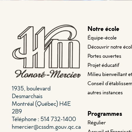
Notre école
Équipe-école
Découvrir notre éco
Portes ouvertes
Projet éducatif
Milieu bienveillant e
Conseil d’établissem
1935, boulevard
autres instances
Desmarchais
Montréal (Québec) H4E
2B9
Programmes
Téléphone : 514 732-1400
Régulier
hmercier@cssdm.gouv.qc.ca
Accueil et Francisat